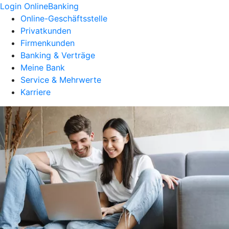
Login OnlineBanking
Online-Geschäftsstelle
Privatkunden
Firmenkunden
Banking & Verträge
Meine Bank
Service & Mehrwerte
Karriere